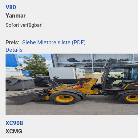
V80
Yanmar
Sofort verfügbar!
Preis:
Siehe Mietpreisliste (PDF)
Details
XC908
XCMG