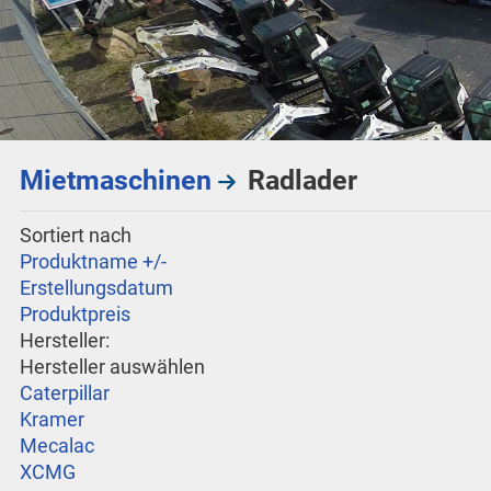
Mietmaschinen
Radlader
Sortiert nach
Produktname +/-
Erstellungsdatum
Produktpreis
Hersteller:
Hersteller auswählen
Caterpillar
Kramer
Mecalac
XCMG