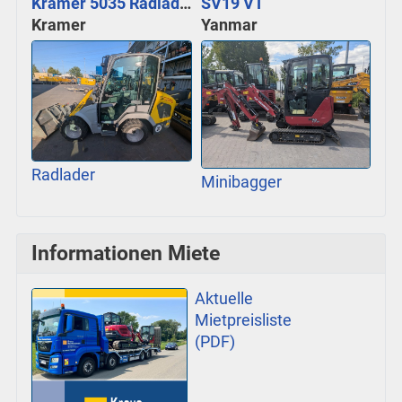
Kramer 5035 Radlader
SV19 VT
Kramer
Yanmar
Radlader
Minibagger
Informationen Miete
Aktuelle
Mietpreisliste
(PDF)