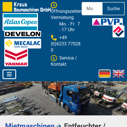
Suche
Öffnungszeiten
Vermietung
Mo. - Fr. 7
- 17 Uhr
+49
(0)6233 77028
0
Service /
Kontakt
Sprache aus
Mietmaschinen
Entfeuchter /