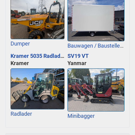
Dumper
Bauwagen / Baustellenbedarf
Kramer 5035 Radlader
SV19 VT
Kramer
Yanmar
Radlader
Minibagger